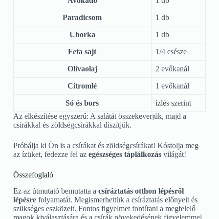
Avokádó
1 db
Paradicsom
1 db
Uborka
1 db
Feta sajt
1/4 csésze
Olívaolaj
2 evőkanál
Citromlé
1 evőkanál
Só és bors
ízlés szerint
Az elkészítése egyszerű: A salátát összekeverjük, majd a
csírákkal és zöldségcsírákkal díszítjük.
Próbálja ki Ön is a csírákat és zöldségcsírákat! Kóstolja meg
az ízüket, fedezze fel az
egészséges táplálkozás
világát!
Összefoglaló
Ez az útmutató bemutatta a
csíráztatás otthon
lépésről
lépésre
folyamatát. Megismerhettük a csíráztatás előnyeit és
szükséges eszközeit. Fontos figyelmet fordítani a megfelelő
magok kiválasztására és a csírák növekedésének figyelemmel