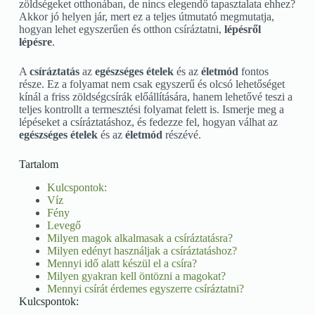
zöldségeket otthonában, de nincs elegendő tapasztalata ehhez?
Akkor jó helyen jár, mert ez a teljes útmutató megmutatja,
hogyan lehet egyszerűen és otthon csíráztatni,
lépésről
lépésre
.
A
csíráztatás
az
egészséges ételek
és az
életmód
fontos
része. Ez a folyamat nem csak egyszerű és olcsó lehetőséget
kínál a friss zöldségcsírák előállítására, hanem lehetővé teszi a
teljes kontrollt a termesztési folyamat felett is. Ismerje meg a
lépéseket a csíráztatáshoz, és fedezze fel, hogyan válhat az
egészséges ételek
és az
életmód
részévé.
Tartalom
Kulcspontok:
Víz
Fény
Levegő
Milyen magok alkalmasak a csíráztatásra?
Milyen edényt használjak a csíráztatáshoz?
Mennyi idő alatt készül el a csíra?
Milyen gyakran kell öntözni a magokat?
Mennyi csírát érdemes egyszerre csíráztatni?
Kulcspontok: