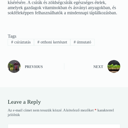
kísérésére. A csírák és zöldségcsírák egészséges ételek,
amelyek gazdagok vitaminokban és ásványi anyagokban, és
sokféleképpen felhasználhatók a mindennapi táplálkozásban.
Tags
#
csíráztatás
#
otthoni kertészet
#
útmutató
PREVIOUS
NEXT
Leave a Reply
Az e-mail címet nem tesszük közzé.
A kötelező mezőket
*
karakterrel
jelöltük