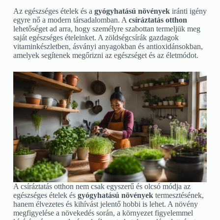
Az egészséges ételek és a
gyógyhatású növények
iránti igény
egyre nő a modern társadalomban. A
csíráztatás otthon
lehetőséget ad arra, hogy személyre szabottan termeljük meg
saját egészséges ételeinket. A zöldségcsírák gazdagok
vitaminkészletben, ásványi anyagokban és antioxidánsokban,
amelyek segítenek megőrizni az egészséget és az életmódot.
A csíráztatás otthon nem csak egyszerű és olcsó módja az
egészséges ételek és
gyógyhatású növények
termesztésének,
hanem élvezetes és kihívást jelentő hobbi is lehet. A növény
megfigyelése a növekedés során, a környezet figyelemmel