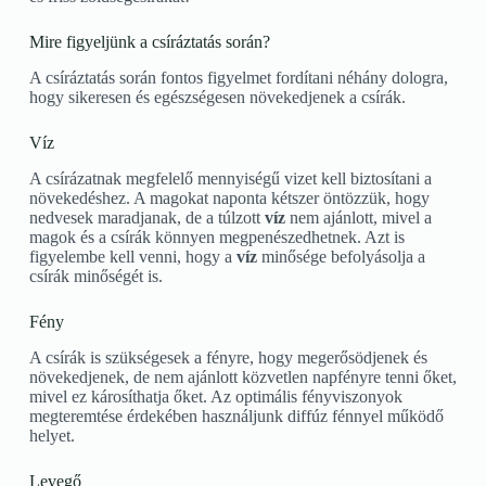
Mire figyeljünk a csíráztatás során?
A csíráztatás során fontos figyelmet fordítani néhány dologra,
hogy sikeresen és egészségesen növekedjenek a csírák.
Víz
A csírázatnak megfelelő mennyiségű vizet kell biztosítani a
növekedéshez. A magokat naponta kétszer öntözzük, hogy
nedvesek maradjanak, de a túlzott
víz
nem ajánlott, mivel a
magok és a csírák könnyen megpenészedhetnek. Azt is
figyelembe kell venni, hogy a
víz
minősége befolyásolja a
csírák minőségét is.
Fény
A csírák is szükségesek a fényre, hogy megerősödjenek és
növekedjenek, de nem ajánlott közvetlen napfényre tenni őket,
mivel ez károsíthatja őket. Az optimális fényviszonyok
megteremtése érdekében használjunk diffúz fénnyel működő
helyet.
Levegő