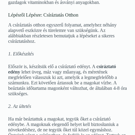
gazdagok vitaminokban és ásványi anyagokban.
Lépésről Lépésre: Csíráztatás Otthon
A csíráztatás otthon egyszerű folyamat, amelyhez néhány
alapvető eszközre és türelemre van szükségünk. Az
alábbiakban részletesen bemutatjuk a lépéseket a sikeres
csíráztatáshoz.
1. Előkészítés
Először is, készítsük elő a csíráztató edényt. A
csíráztató
edény
lehet üveg, máz vagy műanyag, és méretének
megfelelően válasszuk ki azt, amelyik a legmegfelelőbb a
számunkra. Ezt követően áztassuk be a magokat vízbe. A
beáztatás időtartama magonként változhat, de általában 4-8 óra
szükséges.
2. Az ültetés
Ha már beáztattuk a magokat, tegyük őket a csíráztató
edénybe. A magoknak elegendő helyet kell biztosítaniuk a
növekedéshez, de ne tegyük őket túl közel egymáshoz.