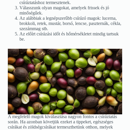
csíráztatáshoz termesztenek.
Válasszunk olyan magokat, amelyek frissek és jó
minőségűek.
Az alábbiak a legnépszerűbb csírázó magok: lucerna,
brokkoli, retek, mustár, borsó, lencse, paszternák, cékla,
szezámmag stb.
Az előírt csírázási időt és hőmérsékletet mindig tartsuk
be.
A megfelelő magok kiválasztása nagyon fontos a csíráztatás
során. Ha azonban követjük ezeket a tippeket, egészséges
csírákat és zöldségcsírákat termeszthetünk otthon, melyek