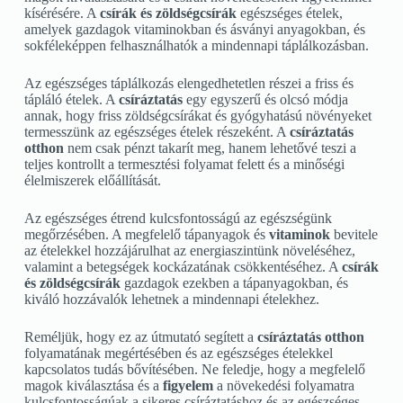
kísérésére. A
csírák és zöldségcsírák
egészséges ételek,
amelyek gazdagok vitaminokban és ásványi anyagokban, és
sokféleképpen felhasználhatók a mindennapi táplálkozásban.
Az egészséges táplálkozás elengedhetetlen részei a friss és
tápláló ételek. A
csíráztatás
egy egyszerű és olcsó módja
annak, hogy friss zöldségcsírákat és gyógyhatású növényeket
termesszünk az egészséges ételek részeként. A
csíráztatás
otthon
nem csak pénzt takarít meg, hanem lehetővé teszi a
teljes kontrollt a termesztési folyamat felett és a minőségi
élelmiszerek előállítását.
Az egészséges étrend kulcsfontosságú az egészségünk
megőrzésében. A megfelelő tápanyagok és
vitaminok
bevitele
az ételekkel hozzájárulhat az energiaszintünk növeléséhez,
valamint a betegségek kockázatának csökkentéséhez. A
csírák
és zöldségcsírák
gazdagok ezekben a tápanyagokban, és
kiváló hozzávalók lehetnek a mindennapi ételekhez.
Reméljük, hogy ez az útmutató segített a
csíráztatás otthon
folyamatának megértésében és az egészséges ételekkel
kapcsolatos tudás bővítésében. Ne feledje, hogy a megfelelő
magok kiválasztása és a
figyelem
a növekedési folyamatra
kulcsfontosságúak a sikeres csíráztatáshoz és az egészséges