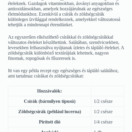
ételeknek. Gazdagok vitaminokban, ásványi anyagokban és
antioxidánsokban, amelyek hozzájárulnak az egészséges
életmódunkhoz. Ezenkívül a csírák és zöldségcsírák
különleges ízvilággal rendelkeznek, amelyekkel változatossá
tehetjük a mindennapi étrendünket.
Az egyszerűen elkészíthető csírákkal és zöldségcsírákkal
változatos ételeket készíthetünk. Salátában, szendvicsekben,
levesekben felhasználva nyújtanak ízletes és tápláló ételeket. A
zöldségcsírák különböző textúrájúak lehetnek, nagyon
finomak, ropogósak és fűszeresek is.
Itt van egy példa recept egy egészséges és tápláló salátához,
ami tartalmaz csírákat és zöldségcsírákat:
Hozzávalók:
Csírák (bármilyen típusú)
1/2 csésze
Zöldségcsírák (például lucerna)
1/2 csésze
Pirított dió
1/4 csésze