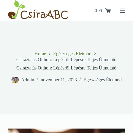
S
0
Ft
k
i
p
t
o
c
o
n
t
Home
Egészséges Életmód
e
Csíráztatás Otthon: Lépésről Lépésre Teljes Útmutató
n
Csíráztatás Otthon: Lépésről Lépésre Teljes Útmutató
t
Admin
november 11, 2023
Egészséges Életmód