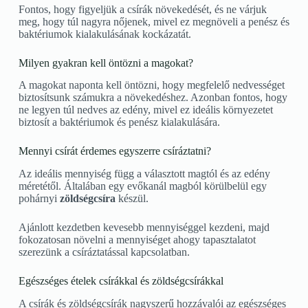
Fontos, hogy figyeljük a csírák növekedését, és ne várjuk
meg, hogy túl nagyra nőjenek, mivel ez megnöveli a penész és
baktériumok kialakulásának kockázatát.
Milyen gyakran kell öntözni a magokat?
A magokat naponta kell öntözni, hogy megfelelő nedvességet
biztosítsunk számukra a növekedéshez. Azonban fontos, hogy
ne legyen túl nedves az edény, mivel ez ideális környezetet
biztosít a baktériumok és penész kialakulására.
Mennyi csírát érdemes egyszerre csíráztatni?
Az ideális mennyiség függ a választott magtól és az edény
méretétől. Általában egy evőkanál magból körülbelül egy
pohárnyi
zöldségcsíra
készül.
Ajánlott kezdetben kevesebb mennyiséggel kezdeni, majd
fokozatosan növelni a mennyiséget ahogy tapasztalatot
szerezünk a csíráztatással kapcsolatban.
Egészséges ételek csírákkal és zöldségcsírákkal
A csírák és zöldségcsírák nagyszerű hozzávalói az egészséges