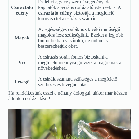
Ez lehet egy egyszerű üvegedény, de
Csíráztató
kaphatók speciális csíráztató edények is. A
edény
csíráztató edény
biztosítja a megfelelő
környezetet a csírázás számára.
Az egészséges csírákhoz kiváló minőségű
magokra lesz szükségünk. Ezeket a legjobb
Magok
bioboltokban vásárolni, de online is
beszerezhetjük őket.
A csírázás során fontos biztosítani a
Víz
megfelelő mennyiségű vizet a magoknak a
növekedéshez.
A
csírák
számára szükséges a megfelelő
Levegő
szellőzés és levegőellátás.
Ha rendelkezünk ezzel a néhány dologgal, akkor már készen
állunk a csíráztatásra!