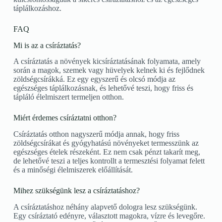
táplálkozáshoz.
FAQ
Mi is az a csíráztatás?
A csíráztatás a növények kicsíráztatásának folyamata, amely
során a magok, szemek vagy hüvelyek kelnek ki és fejlődnek
zöldségcsírákká. Ez egy egyszerű és olcsó módja az
egészséges táplálkozásnak, és lehetővé teszi, hogy friss és
tápláló élelmiszert termeljen otthon.
Miért érdemes csíráztatni otthon?
Csíráztatás otthon nagyszerű módja annak, hogy friss
zöldségcsírákat és gyógyhatású növényeket termesszünk az
egészséges ételek részeként. Ez nem csak pénzt takarít meg,
de lehetővé teszi a teljes kontrollt a termesztési folyamat felett
és a minőségi élelmiszerek előállítását.
Mihez szükségünk lesz a csíráztatáshoz?
A csíráztatáshoz néhány alapvető dologra lesz szükségünk.
Egy csíráztató edényre, választott magokra, vízre és levegőre.