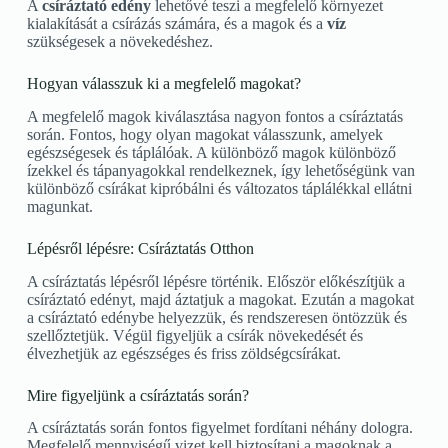
A
csíráztató edény
lehetővé teszi a megfelelő környezet
kialakítását a csírázás számára, és a magok és a
víz
szükségesek a növekedéshez.
Hogyan válasszuk ki a megfelelő magokat?
A megfelelő magok kiválasztása nagyon fontos a csíráztatás
során. Fontos, hogy olyan magokat válasszunk, amelyek
egészségesek és táplálóak. A különböző magok különböző
ízekkel és tápanyagokkal rendelkeznek, így lehetőségünk van
különböző csírákat kipróbálni és változatos táplálékkal ellátni
magunkat.
Lépésről lépésre: Csíráztatás Otthon
A csíráztatás lépésről lépésre történik. Először előkészítjük a
csíráztató edényt, majd áztatjuk a magokat. Ezután a magokat
a csíráztató edénybe helyezzük, és rendszeresen öntözzük és
szellőztetjük. Végül figyeljük a csírák növekedését és
élvezhetjük az egészséges és friss zöldségcsírákat.
Mire figyeljünk a csíráztatás során?
A csíráztatás során fontos figyelmet fordítani néhány dologra.
Megfelelő mennyiségű vizet kell biztosítani a magoknak a