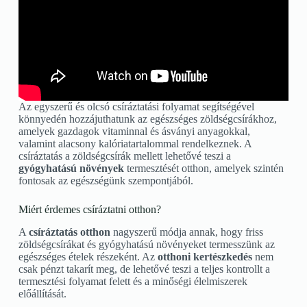
Az egyszerű és olcsó csíráztatási folyamat segítségével
könnyedén hozzájuthatunk az egészséges zöldségcsírákhoz,
amelyek gazdagok vitaminnal és ásványi anyagokkal,
valamint alacsony kalóriatartalommal rendelkeznek. A
csíráztatás a zöldségcsírák mellett lehetővé teszi a
gyógyhatású növények
termesztését otthon, amelyek szintén
fontosak az egészségünk szempontjából.
Miért érdemes csíráztatni otthon?
A
csíráztatás otthon
nagyszerű módja annak, hogy friss
zöldségcsírákat és gyógyhatású növényeket termesszünk az
egészséges ételek részeként. Az
otthoni kertészkedés
nem
csak pénzt takarít meg, de lehetővé teszi a teljes kontrollt a
termesztési folyamat felett és a minőségi élelmiszerek
előállítását.