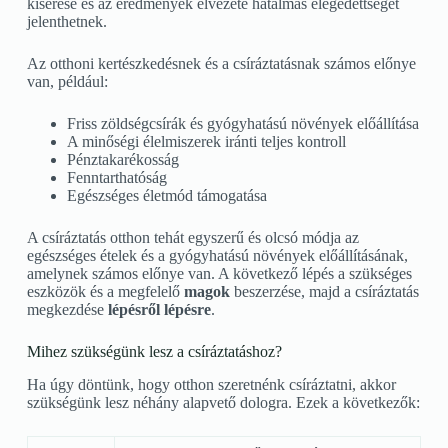
kísérése és az eredmények élvezete hatalmas elégedettséget
jelenthetnek.
Az otthoni kertészkedésnek és a csíráztatásnak számos előnye
van, például:
Friss zöldségcsírák és gyógyhatású növények előállítása
A minőségi élelmiszerek iránti teljes kontroll
Pénztakarékosság
Fenntarthatóság
Egészséges életmód támogatása
A csíráztatás otthon tehát egyszerű és olcsó módja az
egészséges ételek és a gyógyhatású növények előállításának,
amelynek számos előnye van. A következő lépés a szükséges
eszközök és a megfelelő
magok
beszerzése, majd a csíráztatás
megkezdése
lépésről lépésre
.
Mihez szükségünk lesz a csíráztatáshoz?
Ha úgy döntünk, hogy otthon szeretnénk csíráztatni, akkor
szükségünk lesz néhány alapvető dologra. Ezek a következők: