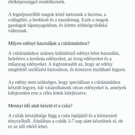
életképességgel rendelkeznek.
A legnépszerűbb magok közé tartoznak a lucerna, a
csillagfürt, a brokkoli és a mustármag. Ezek a magok
gazdagok tápanyagokban, és ízletes zöldségcsírákká
változnak.
Milyen edényt használjak a csíráztatáshoz?
A csíráztatáshoz számos különböző edényt lehet használni,
beleértve a kerámia edényeket, az üveg edényeket és a
műanyag edényeket. A legfontosabb az, hogy az edény
megfelelő szellőzést biztosítson, és könnyen tisztítható legyen.
Az edény nem szükséges, hogy speciálisan a csíráztatáshoz
készült legyen, bár vásárolhatunk olyan edényeket is, amelyek
kifejezetten erre a célra lettek kifejlesztve.
Mennyi idő alatt készül el a csíra?
A csírák készültsége függ a csíra fajtájától és a környezeti
tényezőktől. Általában a csírák 3-7 nap alatt készülnek el, de
ez az idő eltérő lehet.