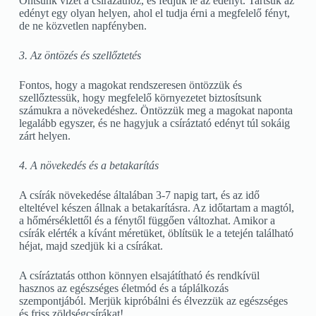
Öntsünk vízet a csírázathoz, és fedjük le az edényt. Tartsuk az
edényt egy olyan helyen, ahol el tudja érni a megfelelő fényt,
de ne közvetlen napfényben.
3. Az öntözés és szellőztetés
Fontos, hogy a magokat rendszeresen öntözzük és
szellőztessük, hogy megfelelő környezetet biztosítsunk
számukra a növekedéshez. Öntözzük meg a magokat naponta
legalább egyszer, és ne hagyjuk a csíráztató edényt túl sokáig
zárt helyen.
4. A növekedés és a betakarítás
A csírák növekedése általában 3-7 napig tart, és az idő
elteltével készen állnak a betakarításra. Az időtartam a magtól,
a hőmérséklettől és a fénytől függően változhat. Amikor a
csírák elérték a kívánt méretüket, öblítsük le a tetején található
héjat, majd szedjük ki a csírákat.
A csíráztatás otthon könnyen elsajátítható és rendkívül
hasznos az egészséges életmód és a táplálkozás
szempontjából. Merjük kipróbálni és élvezzük az egészséges
és friss zöldségcsírákat!