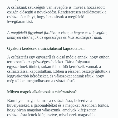
A csíráknak szükségük van levegőre is, mivel a hozzáadott
oxigén elősegíti a növekedést. Rendszeresen szellőztessük a
csíráztató edényt, hogy biztosítsuk a megfelelő
levegőáramlást.
A megfelelő figyelmet fordítva a vízre, a fényre és a levegőre,
könnyen elérhetjük az egészséges és friss zöldségcsírákat.
Gyakori kérdések a csíráztatással kapcsolatban
A csíráztatás egy egyszerű és olcsó módja annak, hogy otthon
termesszük az egészséges ételeket. Bár a folyamat
egyszerűnek tűnhet, sokan felmerülő kérdéseik vannak a
csíráztatással kapcsolatban. Ebben a részben összegyűjtöttük a
leggyakoribb kérdéseket, és válaszokat adtunk rájuk, hogy
még többet megtudhasson a csíráztatásról.
Milyen magok alkalmasak a csíráztatásra?
Bármilyen mag alkalmas a csíráztatásra, beleértve a
hüvelyeseket, a gabonaféléket és a magokat. Azonban fontos,
hogy olyan magokat válasszunk, amelyek kifejezetten
csíráztatásra lettek kifejlesztve, mivel ezek magasabb