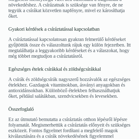
növekedéshez. A csírázatnak is szüksége van fényre, de ne
tegyük a csírákat közvetlen napfényre, mivel ez károsíthatja
őket.
Gyakori kérdések a csíráztatással kapcsolatban
A csíráztatással kapcsolatosan gyakran felmerülő kérdéseket
gyűjtöttük össze és válaszoltunk rájuk egy külön fejezetben. Itt
megtalálhatja a leggyakoribb kérdéseket és a válaszokat, hogy
még többet megtudjon a csíráztatásról.
Egészséges ételek csírákkal és zöldségcsírákkal
A csírák és zöldségcsírák nagyszerű hozzávalók az egészséges
ételekhez. Gazdagok vitaminokban, ásványi anyagokban és
antioxidánsokban. Különböző ételekben felhasználhatjuk
őket, például salátákban, szendvicsekben és levesekben.
Összefoglaló
Ez az útmutató bemutatta a csíráztatás otthon lépésről lépésre
folyamatát. Megismerhettük a csíráztatás előnyeit és szükséges
eszközeit. Fontos figyelmet fordítani a megfelelő magok
kiválasztására és a csírák növekedésének figyelemmel