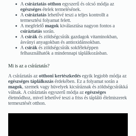
A
csíráztatás otthon
egyszerű és olcsó módja az
egészséges
ételek termelésének.
A
csíráztatás
lehetővé teszi a teljes kontrollt a
termesztési folyamat felett.
A megfelelő
magok
kiválasztása nagyon fontos a
csíráztatás
során.
A
csírák
és zöldségcsírák gazdagok vitaminokban,
ásványi anyagokban és antioxidánsokban.
A
csírák
és zöldségcsírák sokféleképpen
felhasználhatók a mindennapi táplálkozásban.
Mi is az a csíráztatás?
A csíráztatás az
otthoni kertészkedés
egyik legjobb módja az
egészséges táplálkozás
érdekében. Ez a folyamat során a
magok
, szemek vagy hüvelyek kicsíráznak és zöldségcsírákká
válnak. A csíráztatás egyszerű módja az
egészséges
életmódhoz, mivel lehetővé teszi a friss és tápláló élelmiszerek
termesztését otthon.