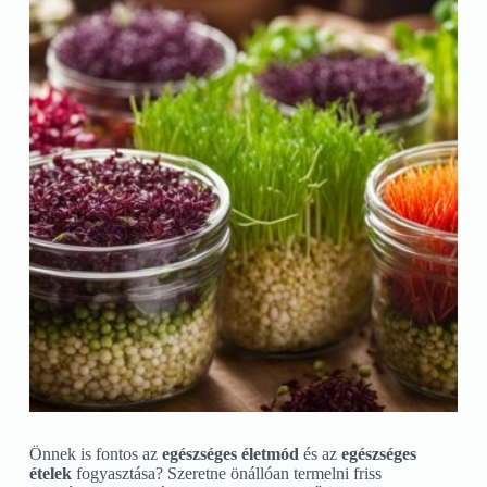
Önnek is fontos az
egészséges
életmód
és az
egészséges
ételek
fogyasztása? Szeretne önállóan termelni friss