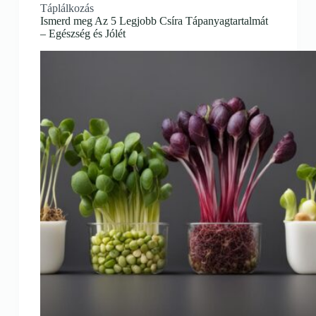
Táplálkozás
Ismerd meg Az 5 Legjobb Csíra Tápanyagtartalmát
– Egészség és Jólét