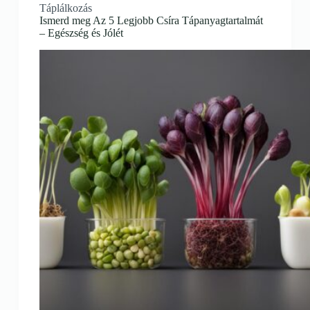
Táplálkozás
Ismerd meg Az 5 Legjobb Csíra Tápanyagtartalmát
– Egészség és Jólét